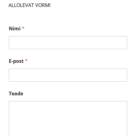
ALLOLEVAT VORMI
Nimi
*
E-post
*
T
Teade
e
a
d
e
N
i
m
i