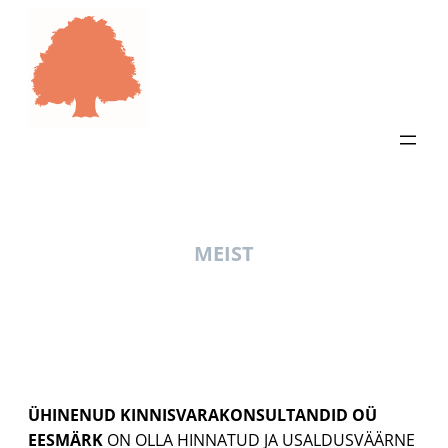
LIIGU
SISU
JUURDE
MEIST
ÜHINENUD KINNISVARAKONSULTANDID OÜ
EESMÄRK
ON OLLA HINNATUD JA USALDUSVÄÄRNE