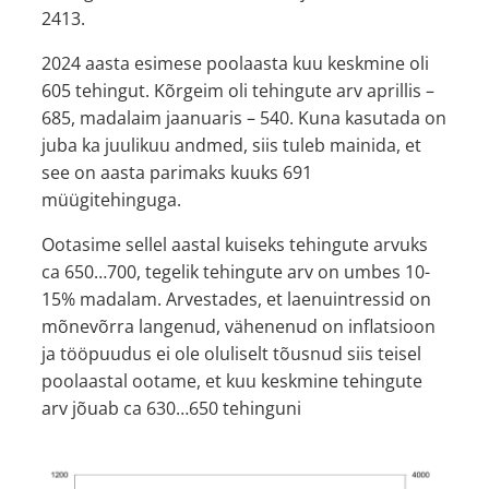
2413.
2024 aasta esimese poolaasta kuu keskmine oli
605 tehingut. Kõrgeim oli tehingute arv aprillis –
685, madalaim jaanuaris – 540. Kuna kasutada on
juba ka juulikuu andmed, siis tuleb mainida, et
see on aasta parimaks kuuks 691
müügitehinguga.
Ootasime sellel aastal kuiseks tehingute arvuks
ca 650…700, tegelik tehingute arv on umbes 10-
15% madalam. Arvestades, et laenuintressid on
mõnevõrra langenud, vähenenud on inflatsioon
ja tööpuudus ei ole oluliselt tõusnud siis teisel
poolaastal ootame, et kuu keskmine tehingute
arv jõuab ca 630…650 tehinguni