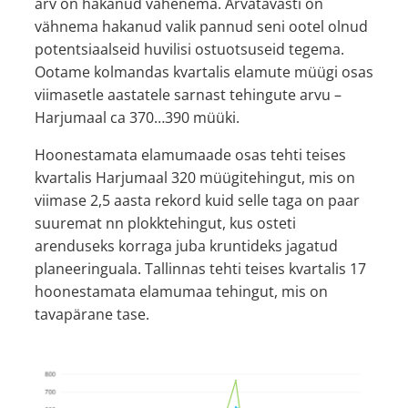
arv on hakanud vähenema. Arvatavasti on
vähnema hakanud valik pannud seni ootel olnud
potentsiaalseid huvilisi ostuotsuseid tegema.
Ootame kolmandas kvartalis elamute müügi osas
viimasetle aastatele sarnast tehingute arvu –
Harjumaal ca 370…390 müüki.
Hoonestamata elamumaade osas tehti teises
kvartalis Harjumaal 320 müügitehingut, mis on
viimase 2,5 aasta rekord kuid selle taga on paar
suuremat nn plokktehingut, kus osteti
arenduseks korraga juba kruntideks jagatud
planeeringuala. Tallinnas tehti teises kvartalis 17
hoonestamata elamumaa tehingut, mis on
tavapärane tase.