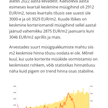
alates 2022 aasta kevadest. Käesoleva aasta
esimeses kvartali keskmine müügihind oli 2912
EUR/m2, teises kvartalis tõusis see uuesti üle
3000-e ja oli 3029 EUR/m2. Kuude lõikes on
keskmine korteriomandi müügihind sellel aastal
jäänud vahemikku 2875 EUR/m2 jaanuaris kuni
3046 EUR/m2 aprillis ja mais.
Arvestades suurt müügipakkumiste mahtu siis
m2 keskmise hinna tõusu oodata ei ole. Mõnel
kuul, kui uute korterite müükide vormistamisi on
keskmisest rohkem, võib statistikas hinnatõusu
näha kuid pigem on trend hinna osas stabiilne.