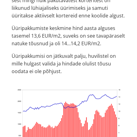
sest mingi hulk pakutavatest korteritest on
liikunud lühiajaliseks üürimiseks ja samuti
üüritakse aktiivselt kortereid enne koolide algust.
Üüripakkumiste keskmine hind aasta alguses
tasemel 13,6 EUR/m2, suveks on see tavapäraselt
natuke tõusnud ja oli 14…14,2 EUR/m2.
Üüripakkumisi on jätkuvalt palju, huvilistel on
mille hulgast valida ja hindade olulist tõusu
oodata ei ole põhjust.