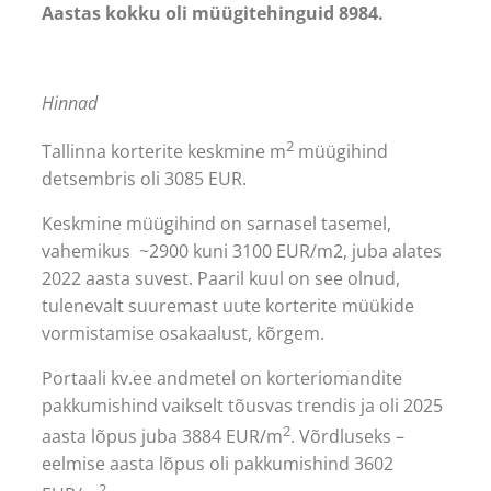
Aastas kokku oli müügitehinguid 8984.
Hinnad
2
Tallinna korterite keskmine m
müügihind
detsembris oli 3085 EUR.
Keskmine müügihind on sarnasel tasemel,
vahemikus ~2900 kuni 3100 EUR/m2, juba alates
2022 aasta suvest. Paaril kuul on see olnud,
tulenevalt suuremast uute korterite müükide
vormistamise osakaalust, kõrgem.
Portaali kv.ee andmetel on korteriomandite
pakkumishind vaikselt tõusvas trendis ja oli 2025
2
aasta lõpus juba 3884 EUR/m
. Võrdluseks –
eelmise aasta lõpus oli pakkumishind 3602
2