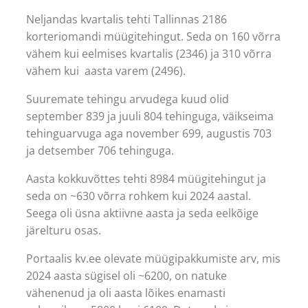
Neljandas kvartalis tehti Tallinnas 2186
korteriomandi müügitehingut. Seda on 160 võrra
vähem kui eelmises kvartalis (2346) ja 310 võrra
vähem kui aasta varem (2496).
Suuremate tehingu arvudega kuud olid
september 839 ja juuli 804 tehinguga, väikseima
tehinguarvuga aga november 699, augustis 703
ja detsember 706 tehinguga.
Aasta kokkuvõttes tehti 8984 müügitehingut ja
seda on ~630 võrra rohkem kui 2024 aastal.
Seega oli üsna aktiivne aasta ja seda eelkõige
järelturu osas.
Portaalis kv.ee olevate müügipakkumiste arv, mis
2024 aasta sügisel oli ~6200, on natuke
vähenenud ja oli aasta lõikes enamasti