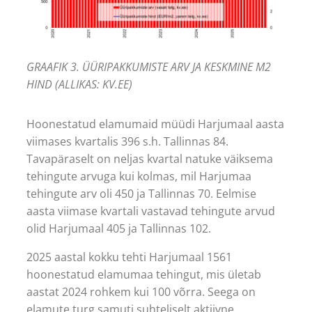
GRAAFIK 3. ÜÜRIPAKKUMISTE ARV JA KESKMINE M2
HIND (ALLIKAS: KV.EE)
Hoonestatud elamumaid müüdi Harjumaal aasta
viimases kvartalis 396 s.h. Tallinnas 84.
Tavapäraselt on neljas kvartal natuke väiksema
tehingute arvuga kui kolmas, mil Harjumaa
tehingute arv oli 450 ja Tallinnas 70. Eelmise
aasta viimase kvartali vastavad tehingute arvud
olid Harjumaal 405 ja Tallinnas 102.
2025 aastal kokku tehti Harjumaal 1561
hoonestatud elamumaa tehingut, mis ületab
aastat 2024 rohkem kui 100 võrra. Seega on
elamute turg samuti suhteliselt aktiivne.