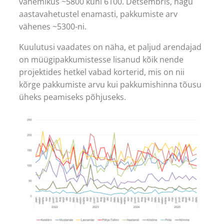
vahemikus ~5800 kuni 6100. Detsembris, nagu
aastavahetustel enamasti, pakkumiste arv
vähenes ~5300-ni.
Kuulutusi vaadates on näha, et paljud arendajad
on müügipakkumistesse lisanud kõik nende
projektides hetkel vabad korterid, mis on nii
kõrge pakkumiste arvu kui pakkumishinna tõusu
üheks peamiseks põhjuseks.